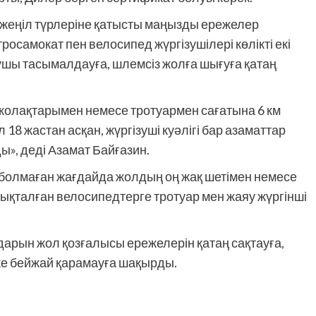
жеңіл түрлеріне қатысты маңызды ережелер
росамокат пен велосипед жүргізушілері көлікті екі
ушы тасымалдауға, шлемсіз жолға шығуға қатаң
 жолақтарымен немесе тротуармен сағатына 6 км
8 жастан асқан, жүргізуші куәлігі бар азаматтар
ы», деді Азамат Байғазин.
 болмаған жағдайда жолдың оң жақ шетімен немесе
дықталған велосипедтерге тротуар мен жаяу жүргінші
арын жол қозғалысы ережелерін қатаң сақтауға,
ке бейжай қарамауға шақырды.