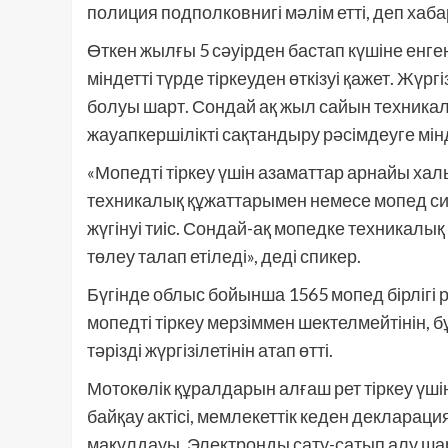
полиция подполковнигі мәлім етті, деп хаб
Өткен жылғы 5 сәуірден бастап күшіне енген 
міндетті түрде тіркеуден өткізуі қажет. Жүрг
болуы шарт. Сондай ақ жыл сайын техникал
жауапкершілікті сақтандыру рәсімдеуге мінд
«Мопедті тіркеу үшін азаматтар арнайы хал
техникалық құжаттарымен немесе мопед си
жүгінуі тиіс. Сондай-ақ мопедке техникалық
төлеу талап етіледі», деді спикер.
Бүгінде облыс бойынша 1565 мопед бірлігі р
мопедті тіркеу мерзіммен шектелмейтінін, б
тәрізді жүргізілетінін атап өтті.
Мотокөлік құралдарын алғаш рет тіркеу үш
байқау актісі, мемлекеттік кеден декларация
мақұлдауы, Электронды сату-сатып алу шар