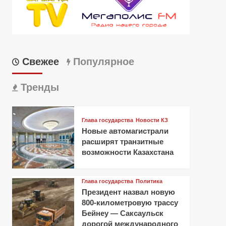
Свежее
Популярное
Тренды
Глава государства
Новости КЗ
Новые автомагистрали
расширят транзитные
возможности Казахстана
Глава государства
Политика
Президент назвал новую
800-километровую трассу
Бейнеу — Саксаульск
дорогой международного