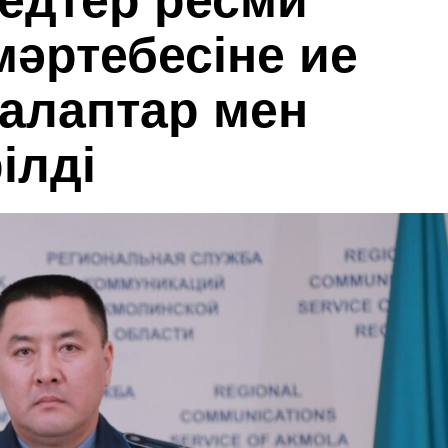
едтер ресми
мәртебесіне ие
талаптар мен
ілді