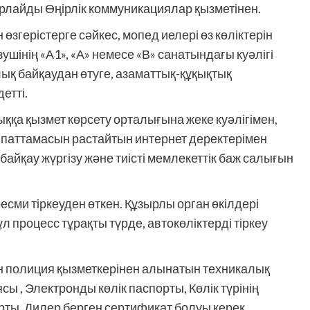
арлайды Өңірлік коммуникациялар қызметінен.
өзгерістерге сәйкес, мопед иелері өз көліктерін
ізушінің «А1», «А» немесе «В» санатындағы куәлігі
ық байқаудан өтуге, азаматтық-құқықтық
етті.
ыққа қызмет көрсету орталығына жеке куәлігімен,
паттамасын растайтын интернет деректерімен
 байқау жүргізу және тиісті мемлекеттік баж салығын
есми тіркеуден өткен. Құзырлы орган өкілдері
ұл процесс тұрақты түрде, автокөліктерді тіркеу
ін полиция қызметкерінен алынатын техникалық
сы , Электронды көлік паспорты, Көлік түрінің
ты, Дилер берген сертификат болуы керек.