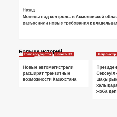
Post
Назад
Мопеды под контроль: в Акмолинской обла
Navigation
разъяснили новые требования к владельца
Больше историй
Глава государства
Новости КЗ
Жаңалықтар
Новые автомагистрали
Президен
расширят транзитные
Сексеуіл
возможности Казахстана
шақырым
халықар
жоба деп