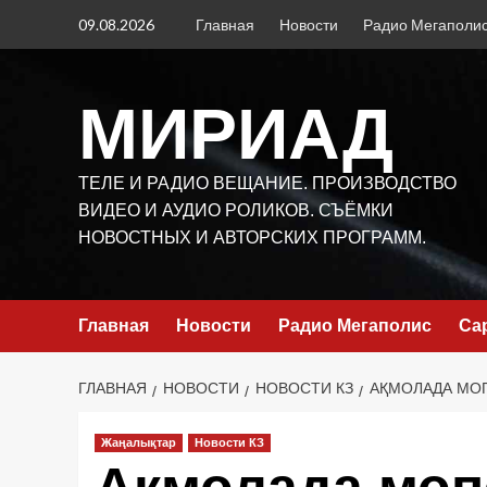
Перейти
09.08.2026
Главная
Новости
Радио Мегаполи
к
содержимому
МИРИАД
ТЕЛЕ И РАДИО ВЕЩАНИЕ. ПРОИЗВОДСТВО
ВИДЕО И АУДИО РОЛИКОВ. СЪЁМКИ
НОВОСТНЫХ И АВТОРСКИХ ПРОГРАММ.
Главная
Новости
Радио Мегаполис
Са
ГЛАВНАЯ
НОВОСТИ
НОВОСТИ КЗ
АҚМОЛАДА МОП
Жаңалықтар
Новости КЗ