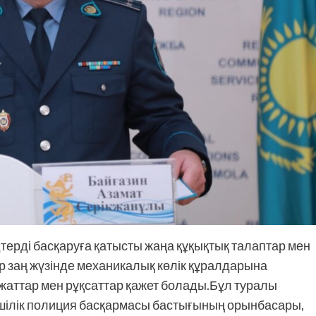
терді басқаруға қатысты жаңа құқықтық талаптар мен
тер заң жүзінде механикалық көлік құралдарына
құжаттар мен рұқсаттар қажет болады.Бұл туралы
шілік полиция басқармасы бастығының орынбасары,