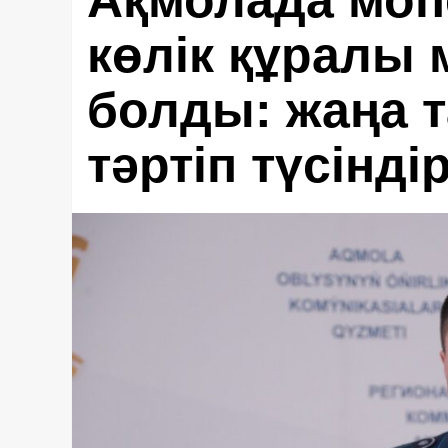
Ақмолада моп
көлік құралы 
болды: жаңа 
тәртіп түсіндір