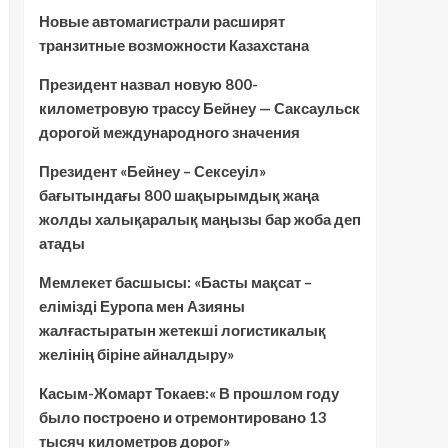
Новые автомагистрали расширят
транзитные возможности Казахстана
Президент назвал новую 800-
километровую трассу Бейнеу — Саксаульск
дорогой международного значения
Президент «Бейнеу – Сексеуіл»
бағытындағы 800 шақырымдық жаңа
жолды халықаралық маңызы бар жоба деп
атады
Мемлекет басшысы: «Басты мақсат –
елімізді Еуропа мен Азияны
жалғастыратын жетекші логистикалық
желінің біріне айналдыру»
Касым-Жомарт Токаев:« В прошлом году
было построено и отремонтировано 13
тысяч километров дорог»