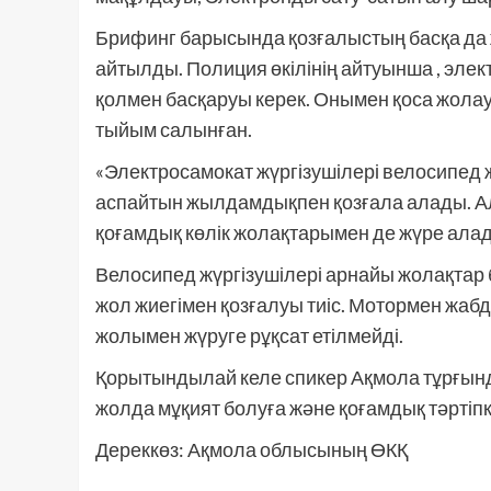
Брифинг барысында қозғалыстың басқа да 
айтылды. Полиция өкілінің айтуынша , элект
қолмен басқаруы керек. Онымен қоса жола
тыйым салынған.
«Электросамокат жүргізушілері велосипед
аспайтын жылдамдықпен қозғала алады. Ал 1
қоғамдық көлік жолақтарымен де жүре алад
Велосипед жүргізушілері арнайы жолақтар
жол жиегімен қозғалуы тиіс. Мотормен жаб
жолымен жүруге рұқсат етілмейді.
Қорытындылай келе спикер Ақмола тұрғынд
жолда мұқият болуға және қоғамдық тәртіп
Дереккөз: Ақмола облысының ӨКҚ