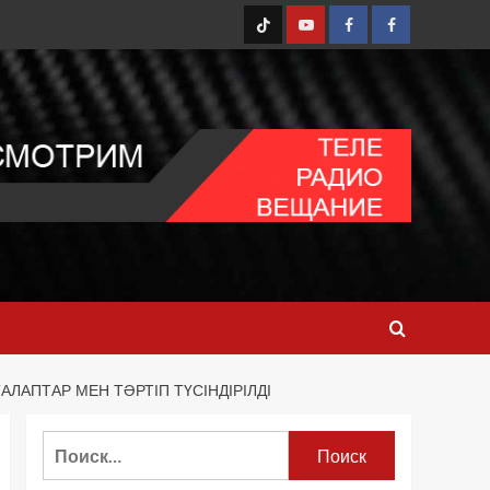
TT
Youtube
FB1
FB2
ЛАПТАР МЕН ТӘРТІП ТҮСІНДІРІЛДІ
Найти: