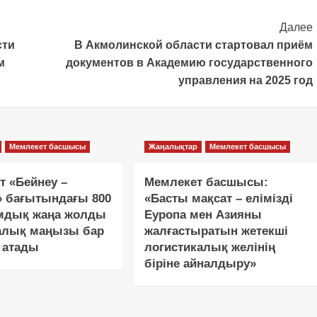
Далее
сти
В Акмолинской области стартовал приём
м
документов в Академию государственного
управления на 2025 год
Мемлекет басшысы
Жаңалықтар
Мемлекет басшысы
т «Бейнеу –
Мемлекет басшысы:
» бағытындағы 800
«Басты мақсат – елімізді
дық жаңа жолды
Еуропа мен Азияны
алық маңызы бар
жалғастыратын жетекші
 атады
логистикалық желінің
біріне айналдыру»