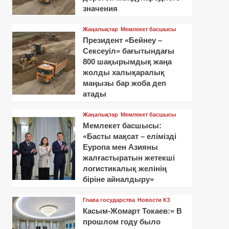
значения
Жаңалықтар
Мемлекет басшысы
Президент «Бейнеу –
Сексеуіл» бағытындағы
800 шақырымдық жаңа
жолды халықаралық
маңызы бар жоба деп
атады
Жаңалықтар
Мемлекет басшысы
Мемлекет басшысы:
«Басты мақсат – елімізді
Еуропа мен Азияны
жалғастыратын жетекші
логистикалық желінің
біріне айналдыру»
Глава государства
Новости КЗ
Касым-Жомарт Токаев:« В
прошлом году было