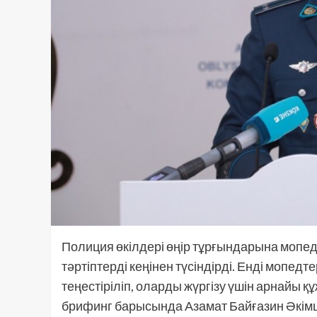
Полиция өкілдері өңір тұрғындарына мопед
тәртіптерді кеңінен түсіндірді. Енді мопед
теңестіріліп, оларды жүргізу үшін арнайы 
брифинг барысында Азамат Байғазин Әкім