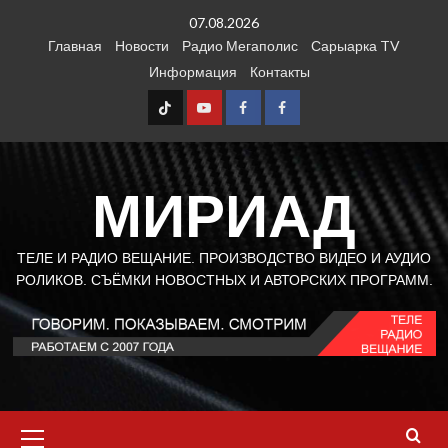
Перейти
07.08.2026
к
Главная
Новости
Радио Мегаполис
Сарыарка TV
содержимому
Информация
Контакты
TT
Youtube
FB1
FB2
МИРИАД
ТЕЛЕ И РАДИО ВЕЩАНИЕ. ПРОИЗВОДСТВО ВИДЕО И АУДИО
РОЛИКОВ. СЪЁМКИ НОВОСТНЫХ И АВТОРСКИХ ПРОГРАММ.
Основное
меню