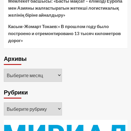
Мемлекет басшысы: «Басты мақсат – елімізді Еуропа
мен Азияны жалғастыратын жетекші логистикалық
желінің біріне айналдыру»
Касым-Жомарт Токаев:« В прошлом году было
построено и отремонтировано 13 тысяч километров
дорог»
Архивы
Архивы
Рубрики
Рубрики