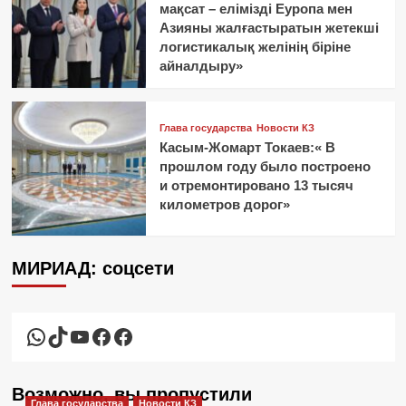
мақсат – елімізді Еуропа мен
Азияны жалғастыратын жетекші
логистикалық желінің біріне
айналдыру»
Глава государства
Новости КЗ
Касым-Жомарт Токаев:« В
прошлом году было построено
и отремонтировано 13 тысяч
километров дорог»
МИРИАД: соцсети
WhatsApp
TikTok
YouTube
Facebook
Facebook
Возможно, вы пропустили
Глава государства
Новости КЗ