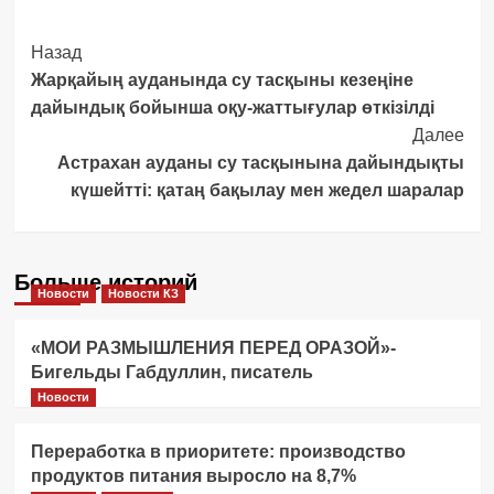
Post
Назад
Жарқайың ауданында су тасқыны кезеңіне
Navigation
дайындық бойынша оқу-жаттығулар өткізілді
Далее
Астрахан ауданы су тасқынына дайындықты
күшейтті: қатаң бақылау мен жедел шаралар
Больше историй
Новости
Новости КЗ
«МОИ РАЗМЫШЛЕНИЯ ПЕРЕД ОРАЗОЙ»-
Бигельды Габдуллин, писатель
Новости
Переработка в приоритете: производство
продуктов питания выросло на 8,7%