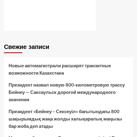
Свежие записи
Новые автомагистрали расширят транзитные
возможности Казахстана
Президент назвал новую 800-километровую трассу
Бейнеу — Саксаульск дорогой международного
значения
Президент «Бейнеу – Сексеуіл» бағытындағы 800
шақырымдық жаңа жолды халықаралық маңызы
бар жоба деп атады