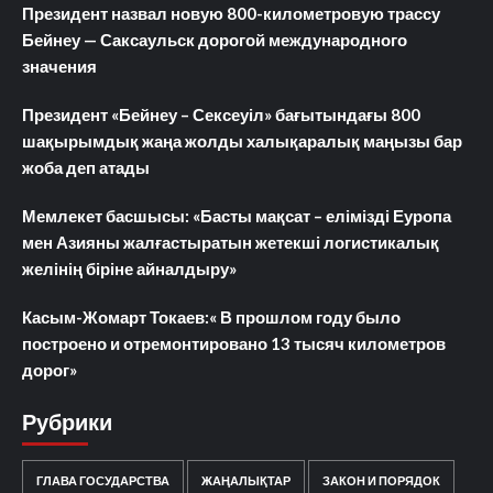
Президент назвал новую 800-километровую трассу
Бейнеу — Саксаульск дорогой международного
значения
Президент «Бейнеу – Сексеуіл» бағытындағы 800
шақырымдық жаңа жолды халықаралық маңызы бар
жоба деп атады
Мемлекет басшысы: «Басты мақсат – елімізді Еуропа
мен Азияны жалғастыратын жетекші логистикалық
желінің біріне айналдыру»
Касым-Жомарт Токаев:« В прошлом году было
построено и отремонтировано 13 тысяч километров
дорог»
Рубрики
ГЛАВА ГОСУДАРСТВА
ЖАҢАЛЫҚТАР
ЗАКОН И ПОРЯДОК