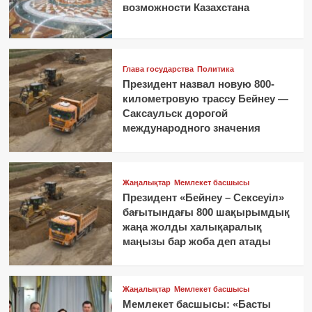
возможности Казахстана
Глава государства
Политика
Президент назвал новую 800-
километровую трассу Бейнеу —
Саксаульск дорогой
международного значения
Жаңалықтар
Мемлекет басшысы
Президент «Бейнеу – Сексеуіл»
бағытындағы 800 шақырымдық
жаңа жолды халықаралық
маңызы бар жоба деп атады
Жаңалықтар
Мемлекет басшысы
Мемлекет басшысы: «Басты