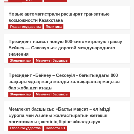
Новые автомагистрали расширят транзитные
возможности Казахстана
Глава государства
Политика
Президент назвал новую 800-километровую трассу
Бейнеу — Саксаульск дорогой международного
значения
Жаңалықтар
Мемлекет басшысы
Президент «Бейнеу – Сексеуіл» бағытындағы 800
шақырымдық жаңа жолды халықаралық маңызы
бар жоба деп атады
Жаңалықтар
Мемлекет басшысы
Мемлекет басшысы: «Басты мақсат – елімізді
Еуропа мен Азияны жалғастыратын жетекші
логистикалық желінің біріне айналдыру»
Глава государства
Новости КЗ