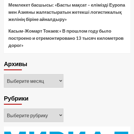
Мемлекет басшысы: «Басты мақсат – елімізді Еуропа
мен Азияны жалғастыратын жетекші логистикалық
желінің біріне айналдыру»
Касым-Жомарт Токаев:« В прошлом году было
построено и отремонтировано 13 тысяч километров
дорог»
Архивы
Архивы
Рубрики
Рубрики