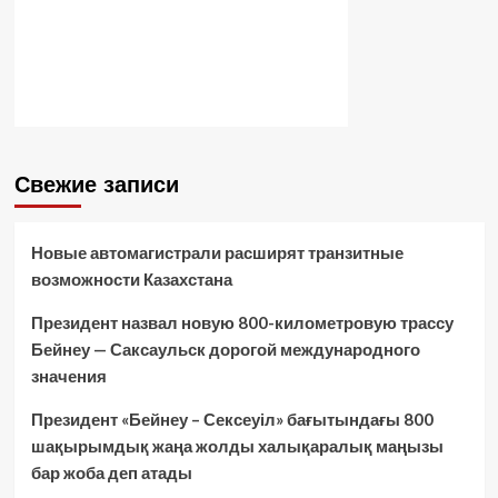
Свежие записи
Новые автомагистрали расширят транзитные
возможности Казахстана
Президент назвал новую 800-километровую трассу
Бейнеу — Саксаульск дорогой международного
значения
Президент «Бейнеу – Сексеуіл» бағытындағы 800
шақырымдық жаңа жолды халықаралық маңызы
бар жоба деп атады